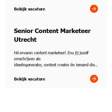
klantrelaties? Als acc...
arrow_forward
Bekijk vacature
Senior Content Marketeer
Utrecht
Hé ervaren content marketeer! Zou jij jezelf
omschrijven als
ideeëngenerator, content creator én iemand die
van A tot Z eigenaarschap pakt over projec...
arrow_forward
Bekijk vacature