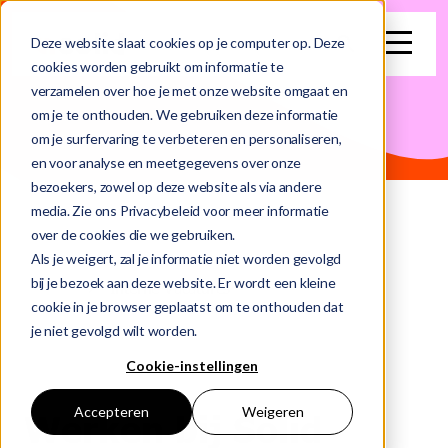
search
Deze website slaat cookies op je computer op. Deze
cookies worden gebruikt om informatie te
verzamelen over hoe je met onze website omgaat en
Dit is een zoekveld waaraan een functie voor automatische su
om je te onthouden. We gebruiken deze informatie
om je surfervaring te verbeteren en personaliseren,
Er zijn geen suggesties want het zoekveld is leeg.
en voor analyse en meetgegevens over onze
bezoekers, zowel op deze website als via andere
media. Zie ons Privacybeleid voor meer informatie
over de cookies die we gebruiken.
Als je weigert, zal je informatie niet worden gevolgd
bij je bezoek aan deze website. Er wordt een kleine
Home
Interne Vacatures
cookie in je browser geplaatst om te onthouden dat
je niet gevolgd wilt worden.
Cookie-instellingen
Accepteren
Weigeren
Werken bij Solid