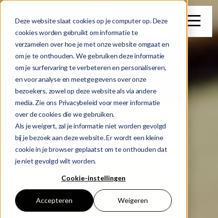
search
Deze website slaat cookies op je computer op. Deze
cookies worden gebruikt om informatie te
verzamelen over hoe je met onze website omgaat en
Dit is een zoekveld waaraan een functie voor automatische su
om je te onthouden. We gebruiken deze informatie
om je surfervaring te verbeteren en personaliseren,
Er zijn geen suggesties want het zoekveld is leeg.
en voor analyse en meetgegevens over onze
bezoekers, zowel op deze website als via andere
media. Zie ons Privacybeleid voor meer informatie
over de cookies die we gebruiken.
Als je weigert, zal je informatie niet worden gevolgd
bij je bezoek aan deze website. Er wordt een kleine
cookie in je browser geplaatst om te onthouden dat
je niet gevolgd wilt worden.
Cookie-instellingen
Accepteren
Weigeren