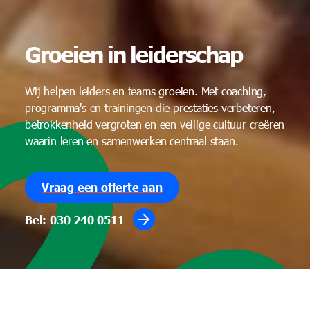
Groeien in leiderschap
Wij helpen leiders en teams groeien. Met coaching,
programma's en trainingen die prestaties verbeteren,
betrokkenheid vergroten en een veilige cultuur creëren
waarin leren en samenwerken centraal staan.
Vraag een offerte aan
arrow_forward
Bel: 030 240 0511
Home
Diensten
Leiderschapstrainingen