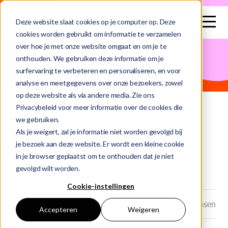
search
Deze website slaat cookies op je computer op. Deze
cookies worden gebruikt om informatie te verzamelen
over hoe je met onze website omgaat en om je te
Dit is een zoekveld waaraan een functie voor automatische su
onthouden. We gebruiken deze informatie om je
surfervaring te verbeteren en personaliseren, en voor
Er zijn geen suggesties want het zoekveld is leeg.
analyse en meetgegevens over onze bezoekers, zowel
op deze website als via andere media. Zie ons
Privacybeleid voor meer informatie over de cookies die
we gebruiken.
Home
Blog
Als je weigert, zal je informatie niet worden gevolgd bij
je bezoek aan deze website. Er wordt een kleine cookie
27 Vragen Om Zelf Te Stellen Sollicitatiegesprek
in je browser geplaatst om te onthouden dat je niet
gevolgd wilt worden.
Cookie-instellingen
Datum: 23-05-2025
Auteur: Marjolein Jansen
Accepteren
Weigeren