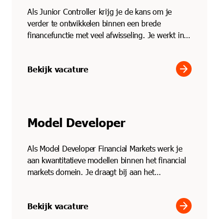
Als Junior Controller krijg je de kans om je
verder te ontwikkelen binnen een brede
financefunctie met veel afwisseling. Je werkt in
een compacte fina...
arrow_forward
Bekijk vacature
Model Developer
Als Model Developer Financial Markets werk je
aan kwantitatieve modellen binnen het financial
markets domein. Je draagt bij aan het
verbeteren, testen...
arrow_forward
Bekijk vacature