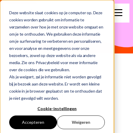
search
Deze website slaat cookies op je computer op. Deze
cookies worden gebruikt om informatie te
verzamelen over hoe je met onze website omgaat en
Dit is een zoekveld waaraan een functie voor automatische su
om je te onthouden. We gebruiken deze informatie
om je surfervaring te verbeteren en personaliseren,
Er zijn geen suggesties want het zoekveld is leeg.
en voor analyse en meetgegevens over onze
bezoekers, zowel op deze website als via andere
media. Zie ons Privacybeleid voor meer informatie
over de cookies die we gebruiken.
Als je weigert, zal je informatie niet worden gevolgd
bij je bezoek aan deze website. Er wordt een kleine
Home
Vacatures
cookie in je browser geplaatst om te onthouden dat
Junior Data Engineer 0019 49
je niet gevolgd wilt worden.
Cookie-instellingen
Accepteren
Weigeren