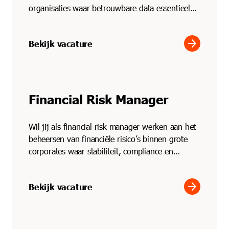
organisaties waar betrouwbare data essentieel
is? Via Solid Pro...
arrow_forward
Bekijk vacature
Financial Risk Manager
Wil jij als financial risk manager werken aan het
beheersen van financiële risico’s binnen grote
corporates waar stabiliteit, compliance en
strategisc...
arrow_forward
Bekijk vacature