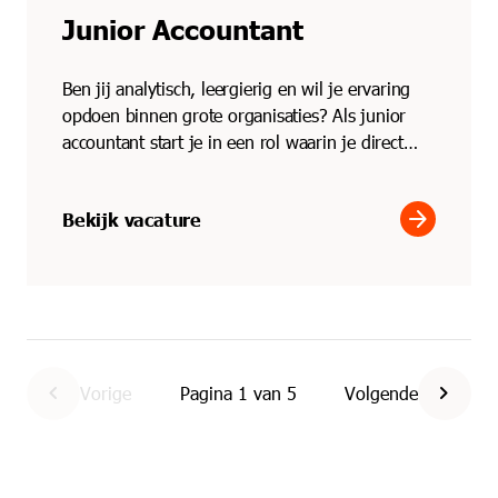
Junior Accountant
Ben jij analytisch, leergierig en wil je ervaring
opdoen binnen grote organisaties? Als junior
accountant start je in een rol waarin je direct
meedraa...
arrow_forward
Bekijk vacature
chevron_left
chevron_right
Vorige
Pagina
1
van
5
Volgende