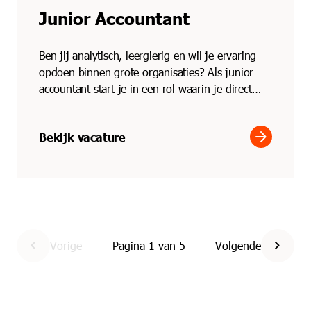
Junior Accountant
Ben jij analytisch, leergierig en wil je ervaring
opdoen binnen grote organisaties? Als junior
accountant start je in een rol waarin je direct
meedraa...
arrow_forward
Bekijk vacature
chevron_left
chevron_right
Vorige
Pagina
1
van
5
Volgende