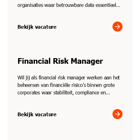
organisaties waar betrouwbare data essentieel
is? Via Solid Pro...
arrow_forward
Bekijk vacature
Financial Risk Manager
Wil jij als financial risk manager werken aan het
beheersen van financiële risico’s binnen grote
corporates waar stabiliteit, compliance en
strategisc...
arrow_forward
Bekijk vacature