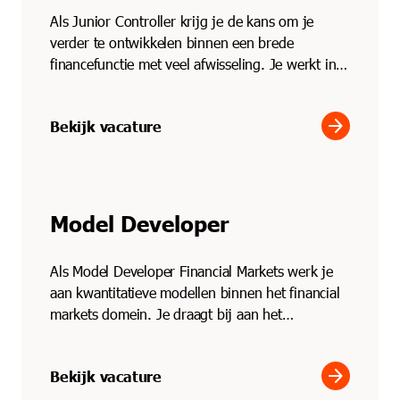
Als Junior Controller krijg je de kans om je
verder te ontwikkelen binnen een brede
financefunctie met veel afwisseling. Je werkt in
een compacte fina...
arrow_forward
Bekijk vacature
Model Developer
Als Model Developer Financial Markets werk je
aan kwantitatieve modellen binnen het financial
markets domein. Je draagt bij aan het
verbeteren, testen...
arrow_forward
Bekijk vacature