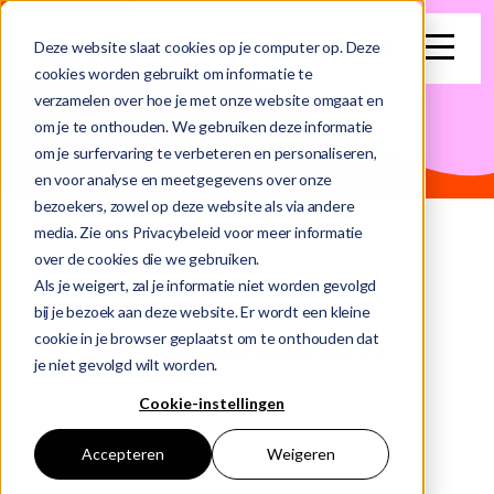
search
Deze website slaat cookies op je computer op. Deze
cookies worden gebruikt om informatie te
verzamelen over hoe je met onze website omgaat en
Dit is een zoekveld waaraan een functie voor automatische su
om je te onthouden. We gebruiken deze informatie
om je surfervaring te verbeteren en personaliseren,
Er zijn geen suggesties want het zoekveld is leeg.
en voor analyse en meetgegevens over onze
bezoekers, zowel op deze website als via andere
media. Zie ons Privacybeleid voor meer informatie
over de cookies die we gebruiken.
Als je weigert, zal je informatie niet worden gevolgd
bij je bezoek aan deze website. Er wordt een kleine
Home
Vacatures
cookie in je browser geplaatst om te onthouden dat
Junior Business Analist Finance 0013 45
je niet gevolgd wilt worden.
Cookie-instellingen
Accepteren
Weigeren