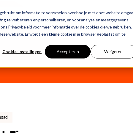
gebruikt om informatie te verzamelen over hoe je met onze website omgaa
aties
Over ons
Contact
ring te verbeteren en personaliseren, en voor analyse en meetgegevens
 ons Privacybeleid voor meer informatie over de cookies die we gebruiken.
uggesties is gekoppeld.
n deze website. Er wordt een kleine cookie in je browser geplaatst om te
T
Cookie-instellingen
Accepteren
Weigeren
j
stad