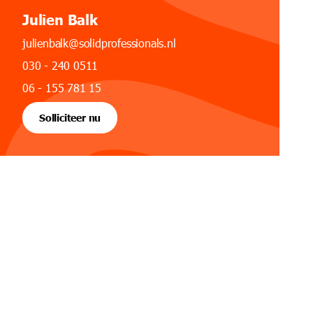
Julien Balk
julienbalk@solidprofessionals.nl
030 - 240 0511
06 - 155 781 15
Solliciteer nu