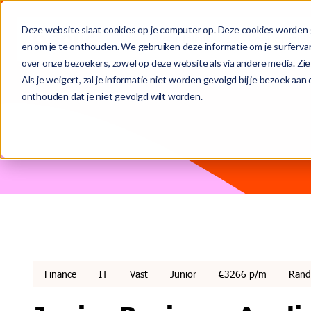
Deze website slaat cookies op je computer op. Deze cookies worden 
Voor talent
Voor organis
en om je te onthouden. We gebruiken deze informatie om je surferva
over onze bezoekers, zowel op deze website als via andere media. Zie
Dit is een zoekveld waaraan een functie voor automatische s
Als je weigert, zal je informatie niet worden gevolgd bij je bezoek aa
onthouden dat je niet gevolgd wilt worden.
(Van tijdelijk naar) vaste baan
Deta-vast
Het team
Er zijn geen suggesties want het zoekveld is leeg.
Tijdelijke opdrachten
Detachering & interim
Wie we zijn
Werving en selectie
Werken bij Solid
Finance
IT
Vast
Junior
€3266 p/m
Rand