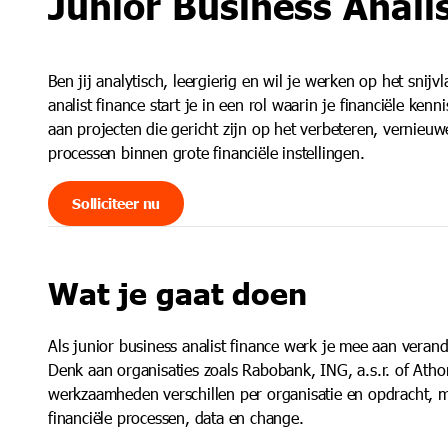
Junior Business Anali
Leiderschapstrajecten, trainingen en coaching
Blogs
Ben jij analytisch, leergierig en wil je werken op het snijv
analist finance start je in een rol waarin je financiële ke
aan projecten die gericht zijn op het verbeteren, vernie
processen binnen grote financiële instellingen.
Solliciteer nu
Wat je gaat doen
Als junior business analist finance werk je mee aan veran
Denk aan organisaties zoals Rabobank, ING, a.s.r. of Athor
werkzaamheden verschillen per organisatie en opdracht, m
financiële processen, data en change.