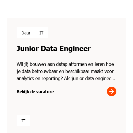
Data
IT
Junior Data Engineer
Wil jij bouwen aan dataplatformen en leren hoe
je data betrouwbaar en beschikbaar maakt voor
analytics en reporting? Als junior data engineer
werk je ...
arrow_forward
Bekijk de vacature
IT