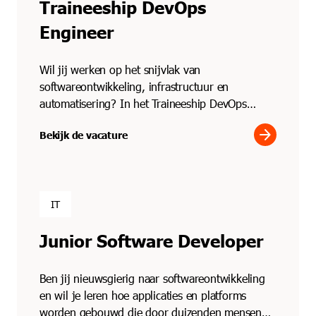
Traineeship DevOps
Engineer
Wil jij werken op het snijvlak van
softwareontwikkeling, infrastructuur en
automatisering? In het Traineeship DevOps
Engineer ga je direct aan de slag...
arrow_forward
Bekijk de vacature
IT
Junior Software Developer
Ben jij nieuwsgierig naar softwareontwikkeling
en wil je leren hoe applicaties en platforms
worden gebouwd die door duizenden mensen