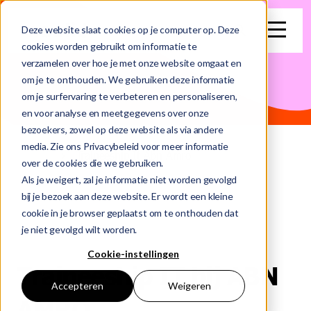
search
Deze website slaat cookies op je computer op. Deze
cookies worden gebruikt om informatie te
verzamelen over hoe je met onze website omgaat en
Dit is een zoekveld waaraan een functie voor automatische su
om je te onthouden. We gebruiken deze informatie
om je surfervaring te verbeteren en personaliseren,
Er zijn geen suggesties want het zoekveld is leeg.
en voor analyse en meetgegevens over onze
bezoekers, zowel op deze website als via andere
media. Zie ons Privacybeleid voor meer informatie
Home
Traineeship It Abn Amro
over de cookies die we gebruiken.
Als je weigert, zal je informatie niet worden gevolgd
bij je bezoek aan deze website. Er wordt een kleine
cookie in je browser geplaatst om te onthouden dat
je niet gevolgd wilt worden.
Cookie-instellingen
Traineeship IT bij ABN
Accepteren
Weigeren
AMRO