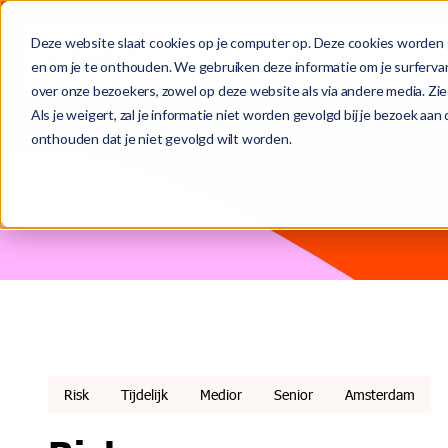
Deze website slaat cookies op je computer op. Deze cookies worden 
Voor talent
Voor organis
en om je te onthouden. We gebruiken deze informatie om je surferva
over onze bezoekers, zowel op deze website als via andere media. Zie
Dit is een zoekveld waaraan een functie voor automatische s
Als je weigert, zal je informatie niet worden gevolgd bij je bezoek aa
onthouden dat je niet gevolgd wilt worden.
(Van tijdelijk naar) vaste baan
Deta-vast
Het team
Er zijn geen suggesties want het zoekveld is leeg.
Tijdelijke opdrachten
Detachering & interim
Wie we zijn
Werving en selectie
Werken bij Solid
Risk
Tijdelijk
Medior
Senior
Amsterdam