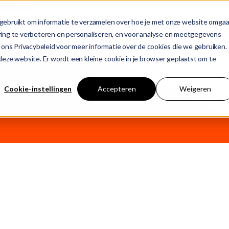
gebruikt om informatie te verzamelen over hoe je met onze website omgaa
aties
Over ons
Contact
ring te verbeteren en personaliseren, en voor analyse en meetgegevens
 ons Privacybeleid voor meer informatie over de cookies die we gebruiken.
uggesties is gekoppeld.
n deze website. Er wordt een kleine cookie in je browser geplaatst om te
T
Cookie-instellingen
Accepteren
Weigeren
j