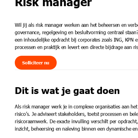
Risk manager
Leiderschapstrajecten, trainingen en coaching
Blogs
Wil jij als risk manager werken aan het beheersen en verbe
governance, regelgeving en besluitvorming centraal staan?
een inhoudelijke opdracht bij corporates zoals ING, KPN e
processen en praktijk en levert een directe bijdrage aan r
Solliciteer nu
Dit is wat je gaat doen
Als risk manager werk je in complexe organisaties aan het
risico’s. Je adviseert stakeholders, toetst processen en bel
risicoraamwerk. De exacte invulling verschilt per opdracht,
inzicht, beheersing en naleving binnen een dynamische e