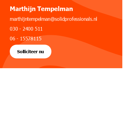
Marthijn Tempelman
marthijntempelman@solidprofessionals.nl
030 - 2400 511
06 - 15578115
Solliciteer nu