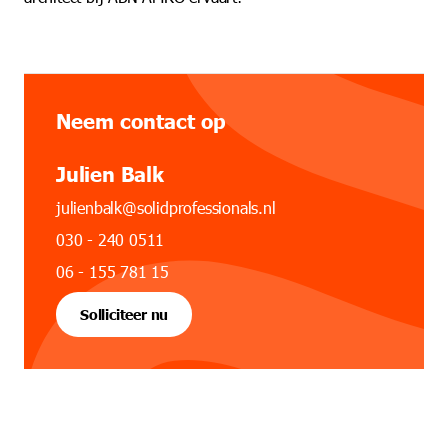
Neem contact op
Julien Balk
julienbalk@solidprofessionals.nl
030 - 240 0511
06 - 155 781 15
Solliciteer nu