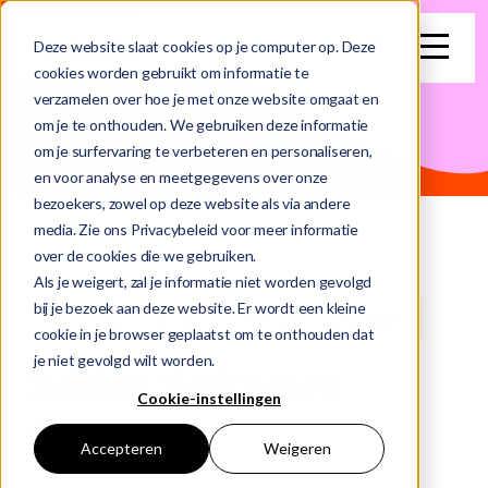
search
Deze website slaat cookies op je computer op. Deze
cookies worden gebruikt om informatie te
verzamelen over hoe je met onze website omgaat en
Dit is een zoekveld waaraan een functie voor automatische su
om je te onthouden. We gebruiken deze informatie
om je surfervaring te verbeteren en personaliseren,
Er zijn geen suggesties want het zoekveld is leeg.
en voor analyse en meetgegevens over onze
bezoekers, zowel op deze website als via andere
media. Zie ons Privacybeleid voor meer informatie
over de cookies die we gebruiken.
Als je weigert, zal je informatie niet worden gevolgd
bij je bezoek aan deze website. Er wordt een kleine
IT
Vast
Junior
€3266 p/m
Randstad
cookie in je browser geplaatst om te onthouden dat
je niet gevolgd wilt worden.
Junior Software
Cookie-instellingen
Developer
Accepteren
Weigeren